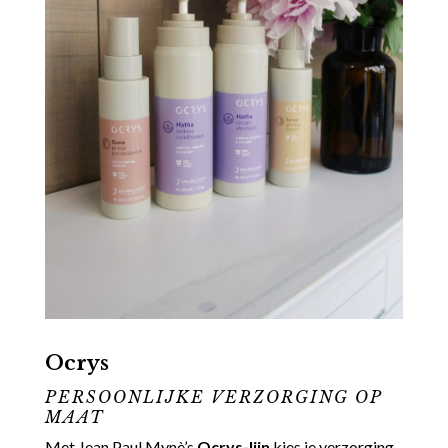
Ocrys
PERSOONLIJKE VERZORGING OP
MAAT
Met Jean Paul Mynè’s
Ocrys-lijn
kies je verzorging