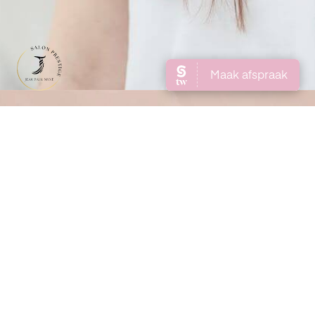
Adres
Bierkade 7
4461AV, Goes
Nederland
Openingstijden
Maandag
Gesloten
Dinsdag
09:00 - 17:00
Woensdag
09:00 - 17:00