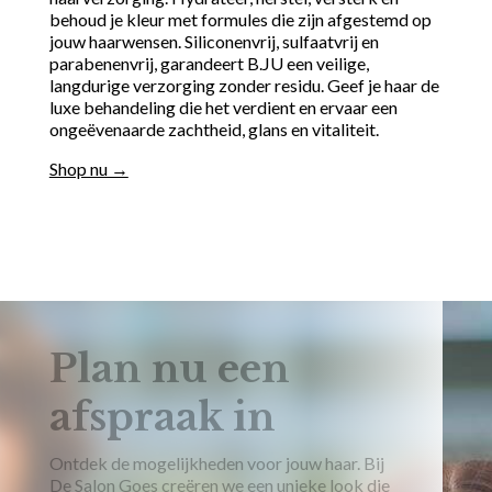
behoud je kleur met formules die zijn afgestemd op
jouw haarwensen. Siliconenvrij, sulfaatvrij en
parabenenvrij, garandeert B.JU een veilige,
langdurige verzorging zonder residu. Geef je haar de
luxe behandeling die het verdient en ervaar een
ongeëvenaarde zachtheid, glans en vitaliteit.
Shop nu →
Plan nu een
afspraak in
Ontdek de mogelijkheden voor jouw haar. Bij
De Salon Goes creëren we een unieke look die